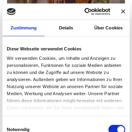
Zustimmung
Details
Über Cookies
Diese Webseite verwendet Cookies
Wir verwenden Cookies, um Inhalte und Anzeigen zu
Brennereien/ Destillen
personalisieren, Funktionen für soziale Medien anbieten
zu können und die Zugriffe auf unsere Website zu
Fertigung von 5L - 150L Brennereien
analysieren. Außerdem geben wir Informationen zu Ihrer
- Roh-/ Feinbrandbrennerei
- Kolonnenbrennerei
Nutzung unserer Website an unseren Partner für soziale
- Destillen für ätherische Öle
Medien, Werbung und Analysen weiter. Unsere Partner
führen diese Informationen möglicherweise mit weiteren
Daten zusammen, die Sie ihnen bereitgestellt haben oder
die sie im Rahmen Ihrer Nutzung der Dienste gesammelt
haben.
Einwilligungsauswahl
Notwendig