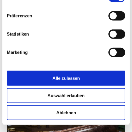
Präferenzen
Statistiken
Marketing
Blechnerei
- Steildächer
- Flachdächer
- Blechverkleidung an Dach und Wand
Alle zulassen
- sonstige Blechnerarbeiten aller Art
Auswahl erlauben
Ablehnen