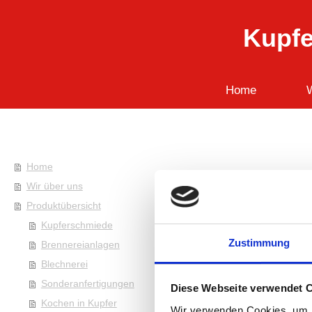
Kupf
Home
W
Home
Wir über uns
Produktübersicht
Kupferschmiede
Zustimmung
Brennereianlagen
Blechnerei
Sonderanfertigungen
Diese Webseite verwendet 
Kochen in Kupfer
Wir verwenden Cookies, um I