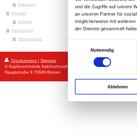
Edelstahl
und die Zugriffe auf unsere 
Kontakt
an unseren Partner für sozia
möglicherweise mit weiteren
Anfahrt
der Dienste gesammelt habe
Impressum
Datenschutz
Einwilligungsauswahl
Notwendig
Druckversion
|
Sitemap
© Kupferschmiede Kalchschmidt GmbH
Hauptstraße 9 79589 Binzen
Ablehnen